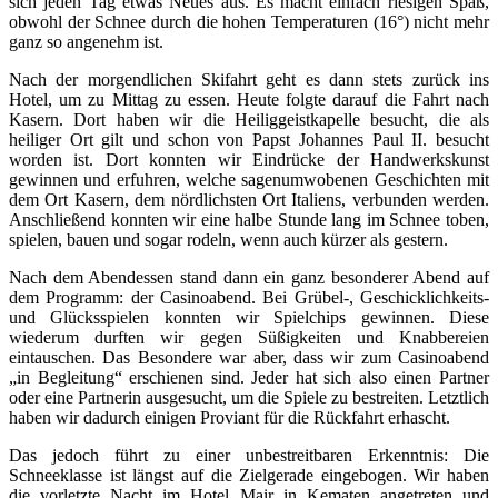
sich jeden Tag etwas Neues aus. Es macht einfach riesigen Spaß,
obwohl der Schnee durch die hohen Temperaturen (16°) nicht mehr
ganz so angenehm ist.
Nach der morgendlichen Skifahrt geht es dann stets zurück ins
Hotel, um zu Mittag zu essen. Heute folgte darauf die Fahrt nach
Kasern. Dort haben wir die Heiliggeistkapelle besucht, die als
heiliger Ort gilt und schon von Papst Johannes Paul II. besucht
worden ist. Dort konnten wir Eindrücke der Handwerkskunst
gewinnen und erfuhren, welche sagenumwobenen Geschichten mit
dem Ort Kasern, dem nördlichsten Ort Italiens, verbunden werden.
Anschließend konnten wir eine halbe Stunde lang im Schnee toben,
spielen, bauen und sogar rodeln, wenn auch kürzer als gestern.
Nach dem Abendessen stand dann ein ganz besonderer Abend auf
dem Programm: der Casinoabend. Bei Grübel-, Geschicklichkeits-
und Glücksspielen konnten wir Spielchips gewinnen. Diese
wiederum durften wir gegen Süßigkeiten und Knabbereien
eintauschen. Das Besondere war aber, dass wir zum Casinoabend
„in Begleitung“ erschienen sind. Jeder hat sich also einen Partner
oder eine Partnerin ausgesucht, um die Spiele zu bestreiten. Letztlich
haben wir dadurch einigen Proviant für die Rückfahrt erhascht.
Das jedoch führt zu einer unbestreitbaren Erkenntnis: Die
Schneeklasse ist längst auf die Zielgerade eingebogen. Wir haben
die vorletzte Nacht im Hotel Mair in Kematen angetreten und