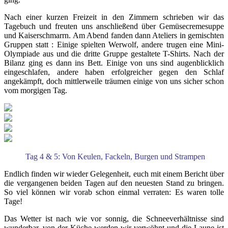
Nach einer kurzen Freizeit in den Zimmern schrieben wir das
Tagebuch und freuten uns anschließend über Gemüsecremesuppe
und Kaiserschmarrn. Am Abend fanden dann Ateliers in gemischten
Gruppen statt : Einige spielten Werwolf, andere trugen eine Mini-
Olympiade aus und die dritte Gruppe gestaltete T-Shirts. Nach der
Bilanz ging es dann ins Bett. Einige von uns sind augenblicklich
eingeschlafen, andere haben erfolgreicher gegen den Schlaf
angekämpft, doch mittlerweile träumen einige von uns sicher schon
vom morgigen Tag.
Tag 4 & 5: Von Keulen, Fackeln, Burgen und Strampen
Endlich finden wir wieder Gelegenheit, euch mit einem Bericht über
die vergangenen beiden Tagen auf den neuesten Stand zu bringen.
So viel können wir vorab schon einmal verraten: Es waren tolle
Tage!
Das Wetter ist nach wie vor sonnig, die Schneeverhältnisse sind
wunderbar, von der Küche werden wir verwöhnt und die Laune ist