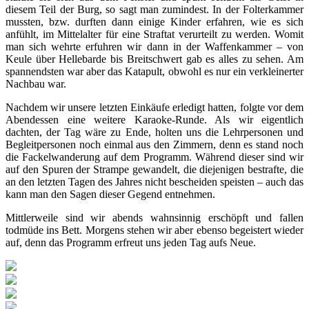
diesem Teil der Burg, so sagt man zumindest. In der Folterkammer
mussten, bzw. durften dann einige Kinder erfahren, wie es sich
anfühlt, im Mittelalter für eine Straftat verurteilt zu werden. Womit
man sich wehrte erfuhren wir dann in der Waffenkammer – von
Keule über Hellebarde bis Breitschwert gab es alles zu sehen. Am
spannendsten war aber das Katapult, obwohl es nur ein verkleinerter
Nachbau war.
Nachdem wir unsere letzten Einkäufe erledigt hatten, folgte vor dem
Abendessen eine weitere Karaoke-Runde. Als wir eigentlich
dachten, der Tag wäre zu Ende, holten uns die Lehrpersonen und
Begleitpersonen noch einmal aus den Zimmern, denn es stand noch
die Fackelwanderung auf dem Programm. Während dieser sind wir
auf den Spuren der Strampe gewandelt, die diejenigen bestrafte, die
an den letzten Tagen des Jahres nicht bescheiden speisten – auch das
kann man den Sagen dieser Gegend entnehmen.
Mittlerweile sind wir abends wahnsinnig erschöpft und fallen
todmüde ins Bett. Morgens stehen wir aber ebenso begeistert wieder
auf, denn das Programm erfreut uns jeden Tag aufs Neue.