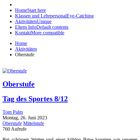
Home
Start here
Klassen und Lehrpersonal
Eye-Catching
Aktivitäten
Unique
Eltern Info
Default contents
Kontakt
More compatible
Home
Aktivitäten
Oberstufe
Oberstufe
Tag des Sportes 8/12
Tom Palm
Montag, 26. Juni 2023
Oberstufe
Mittelstufe
760 Aufrufe
Bei schönem Wetter und einer kühlen Brise konnten wir unseren