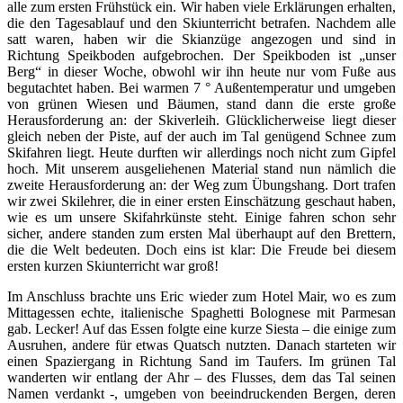
alle zum ersten Frühstück ein. Wir haben viele Erklärungen erhalten,
die den Tagesablauf und den Skiunterricht betrafen. Nachdem alle
satt waren, haben wir die Skianzüge angezogen und sind in
Richtung Speikboden aufgebrochen. Der Speikboden ist „unser
Berg“ in dieser Woche, obwohl wir ihn heute nur vom Fuße aus
begutachtet haben. Bei warmen 7 ° Außentemperatur und umgeben
von grünen Wiesen und Bäumen, stand dann die erste große
Herausforderung an: der Skiverleih. Glücklicherweise liegt dieser
gleich neben der Piste, auf der auch im Tal genügend Schnee zum
Skifahren liegt. Heute durften wir allerdings noch nicht zum Gipfel
hoch. Mit unserem ausgeliehenen Material stand nun nämlich die
zweite Herausforderung an: der Weg zum Übungshang. Dort trafen
wir zwei Skilehrer, die in einer ersten Einschätzung geschaut haben,
wie es um unsere Skifahrkünste steht. Einige fahren schon sehr
sicher, andere standen zum ersten Mal überhaupt auf den Brettern,
die die Welt bedeuten. Doch eins ist klar: Die Freude bei diesem
ersten kurzen Skiunterricht war groß!
Im Anschluss brachte uns Eric wieder zum Hotel Mair, wo es zum
Mittagessen echte, italienische Spaghetti Bolognese mit Parmesan
gab. Lecker! Auf das Essen folgte eine kurze Siesta – die einige zum
Ausruhen, andere für etwas Quatsch nutzten. Danach starteten wir
einen Spaziergang in Richtung Sand im Taufers. Im grünen Tal
wanderten wir entlang der Ahr – des Flusses, dem das Tal seinen
Namen verdankt -, umgeben von beeindruckenden Bergen, deren