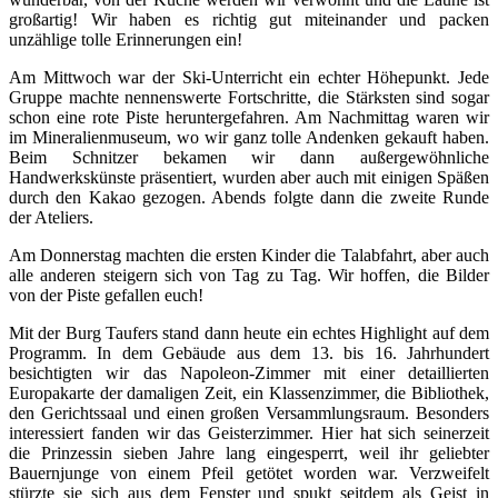
großartig! Wir haben es richtig gut miteinander und packen
unzählige tolle Erinnerungen ein!
Am Mittwoch war der Ski-Unterricht ein echter Höhepunkt. Jede
Gruppe machte nennenswerte Fortschritte, die Stärksten sind sogar
schon eine rote Piste heruntergefahren. Am Nachmittag waren wir
im Mineralienmuseum, wo wir ganz tolle Andenken gekauft haben.
Beim Schnitzer bekamen wir dann außergewöhnliche
Handwerkskünste präsentiert, wurden aber auch mit einigen Späßen
durch den Kakao gezogen. Abends folgte dann die zweite Runde
der Ateliers.
Am Donnerstag machten die ersten Kinder die Talabfahrt, aber auch
alle anderen steigern sich von Tag zu Tag. Wir hoffen, die Bilder
von der Piste gefallen euch!
Mit der Burg Taufers stand dann heute ein echtes Highlight auf dem
Programm. In dem Gebäude aus dem 13. bis 16. Jahrhundert
besichtigten wir das Napoleon-Zimmer mit einer detaillierten
Europakarte der damaligen Zeit, ein Klassenzimmer, die Bibliothek,
den Gerichtssaal und einen großen Versammlungsraum. Besonders
interessiert fanden wir das Geisterzimmer. Hier hat sich seinerzeit
die Prinzessin sieben Jahre lang eingesperrt, weil ihr geliebter
Bauernjunge von einem Pfeil getötet worden war. Verzweifelt
stürzte sie sich aus dem Fenster und spukt seitdem als Geist in