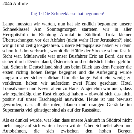
2046 Aufrufe
Tag 1: Die Schneeklasse hat begonnen!
Lange mussten wir warten, nun hat sie endlich begonnen: unsere
Schneeklasse! Am Sonntagmorgen starteten wir in aller
Herrgottsfrüh in Richtung Ahrntal in Südtirol. Trotz kleiner
Überraschungen vor der Abfahrt (nicht wahr Herr Jerusalem?) sind
wir gut und zeitig losgefahren. Unsere Mittagspause haben wir dann
schon in Ulm verbracht, womit die Hälfte der Strecke schon fast in
Sicht war. Mittlerweile war unser Busfahrer Eric an Bord, der uns
sicher durch Deutschland, Österreich und schließlich Italien geführt
hat. Schon in Deutschland sind uns beim Blick aus dem Fenster die
ersten richtig hohen Berge begegnet und die Aufregung wurde
langsam aber sicher spürbar. Um die lange Fahrt ein wenig zu
verkürzen, haben wir außerdem zwei Filme geschaut: Hotel
Transilvanien und Kevin allein zu Haus. Angenehm war auch, dass
wir regelmäßig eine Rast eingelegt haben – obwohl sich das nicht
positiv auf unser Taschengeld auswirkte. Heute ist uns bewusst
geworden, dass all die roten, blauen und orangen Getränke im
Supermarkt viel günstiger sind als auf der Raststätte.
Als es dunkel wurde, war klar, dass unsere Ankunft in Südtirol nicht
mehr lange auf sich warten lassen würde. Über Schnellstraßen und
Autobahnen, die sich zwischen den hohen Bergen