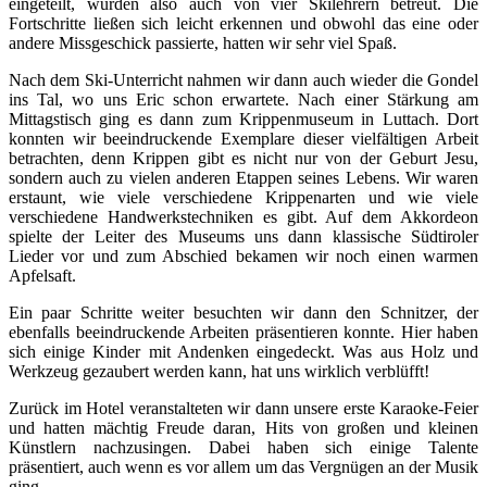
eingeteilt, wurden also auch von vier Skilehrern betreut. Die
Fortschritte ließen sich leicht erkennen und obwohl das eine oder
andere Missgeschick passierte, hatten wir sehr viel Spaß.
Nach dem Ski-Unterricht nahmen wir dann auch wieder die Gondel
ins Tal, wo uns Eric schon erwartete. Nach einer Stärkung am
Mittagstisch ging es dann zum Krippenmuseum in Luttach. Dort
konnten wir beeindruckende Exemplare dieser vielfältigen Arbeit
betrachten, denn Krippen gibt es nicht nur von der Geburt Jesu,
sondern auch zu vielen anderen Etappen seines Lebens. Wir waren
erstaunt, wie viele verschiedene Krippenarten und wie viele
verschiedene Handwerkstechniken es gibt. Auf dem Akkordeon
spielte der Leiter des Museums uns dann klassische Südtiroler
Lieder vor und zum Abschied bekamen wir noch einen warmen
Apfelsaft.
Ein paar Schritte weiter besuchten wir dann den Schnitzer, der
ebenfalls beeindruckende Arbeiten präsentieren konnte. Hier haben
sich einige Kinder mit Andenken eingedeckt. Was aus Holz und
Werkzeug gezaubert werden kann, hat uns wirklich verblüfft!
Zurück im Hotel veranstalteten wir dann unsere erste Karaoke-Feier
und hatten mächtig Freude daran, Hits von großen und kleinen
Künstlern nachzusingen. Dabei haben sich einige Talente
präsentiert, auch wenn es vor allem um das Vergnügen an der Musik
ging.