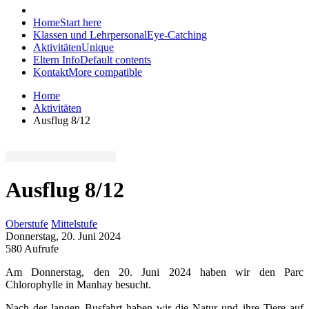
Home
Start here
Klassen und Lehrpersonal
Eye-Catching
Aktivitäten
Unique
Eltern Info
Default contents
Kontakt
More compatible
Home
Aktivitäten
Ausflug 8/12
Ausflug 8/12
Oberstufe
Mittelstufe
Donnerstag, 20. Juni 2024
580 Aufrufe
Am Donnerstag, den 20. Juni 2024 haben wir den Parc
Chlorophylle in Manhay besucht.
Nach der langen Busfahrt haben wir die Natur und ihre Tiere auf